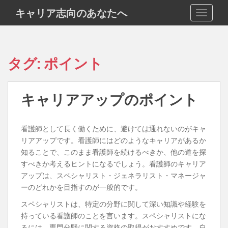
S
キャリア志向のあなたへ
TOGGLE
k
i
p
t
タグ:
ポイント
o
m
a
キャリアアップのポイント
i
n
c
看護師として長く働くために、避けては通れないのがキャ
o
リアアップです。看護師にはどのようなキャリアがあるか
n
知ることで、このまま看護師を続けるべきか、他の道を探
t
すべきか考えるヒントになるでしょう。看護師のキャリア
e
アップは、スペシャリスト・ジェネラリスト・マネージャ
n
ーのどれかを目指すのが一般的です。
t
スペシャリストは、特定の分野に関して深い知識や経験を
持っている看護師のことを言います。スペシャリストにな
るには、専門分野に関する資格の取得がおすすめです。自